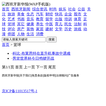
首页
西班牙新闻
综合资讯
时尚
娱乐
社会
公益
关
注
旅游
美食
生态
汽车
财经
快讯
企业
股市
文
化
艺术
书画
音乐
教育
留学
出版
培训
体育
足
球
篮球
其它
健康
养生
中医
育儿
民生
法制
科
技
评论
房产
装饰
家居
建材
文学
历史
游戏
动
漫
侨团
人物
生活
消费
首页
> 篮球
·
科比·布莱恩特在直升机事故中遇难
·
男篮世界杯今日鸣锣开战
第1/1页
首页
上一页
下一页
尾页
西班牙新华报|关于我们|免责条款|版权申明|法律顾问|广告服务
京ICP备11013517号-1