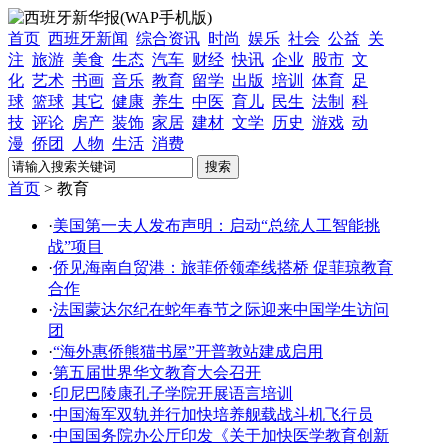
首页
西班牙新闻
综合资讯
时尚
娱乐
社会
公益
关
注
旅游
美食
生态
汽车
财经
快讯
企业
股市
文
化
艺术
书画
音乐
教育
留学
出版
培训
体育
足
球
篮球
其它
健康
养生
中医
育儿
民生
法制
科
技
评论
房产
装饰
家居
建材
文学
历史
游戏
动
漫
侨团
人物
生活
消费
首页
> 教育
·
美国第一夫人发布声明：启动“总统人工智能挑
战”项目
·
侨见海南自贸港：旅菲侨领牵线搭桥 促菲琼教育
合作
·
法国蒙达尔纪在蛇年春节之际迎来中国学生访问
团
·
“海外惠侨熊猫书屋”开普敦站建成启用
·
第五届世界华文教育大会召开
·
印尼巴陵康孔子学院开展语言培训
·
中国海军双轨并行加快培养舰载战斗机飞行员
·
中国国务院办公厅印发《关于加快医学教育创新