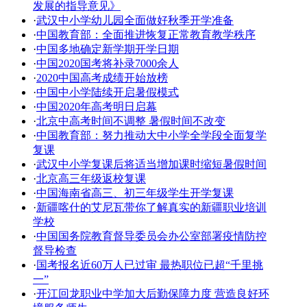
发展的指导意见》
·
武汉中小学幼儿园全面做好秋季开学准备
·
中国教育部：全面推进恢复正常教育教学秩序
·
中国多地确定新学期开学日期
·
中国2020国考将补录7000余人
·
2020中国高考成绩开始放榜
·
中国中小学陆续开启暑假模式
·
中国2020年高考明日启幕
·
北京中高考时间不调整 暑假时间不改变
·
中国教育部：努力推动大中小学全学段全面复学
复课
·
武汉中小学复课后将适当增加课时缩短暑假时间
·
北京高三年级返校复课
·
中国海南省高三、初三年级学生开学复课
·
新疆喀什的艾尼瓦带你了解真实的新疆职业培训
学校
·
中国国务院教育督导委员会办公室部署疫情防控
督导检查
·
国考报名近60万人已过审 最热职位已超“千里挑
一”
·
开江回龙职业中学加大后勤保障力度 营造良好环