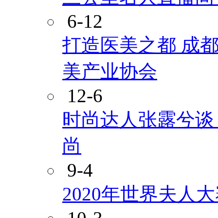
6-12
打造医美之都 成
美产业协会
12-6
时尚达人张露兮谈
尚
9-4
2020年世界夫人