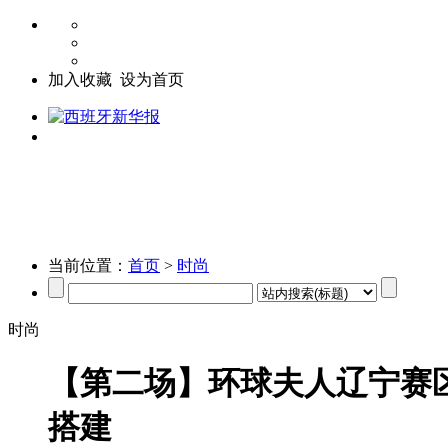
加入收藏
设为首页
首页
西班牙新闻
综合资讯
旅游
美食
生态
汽车
文化
艺术
书
时尚
娱乐
社会
公益
关注
财经
快讯
企业
股市
教育
留学
出
当前位置：
首页
>
时尚
时尚
【第二场】环球夫人辽宁赛
搭建