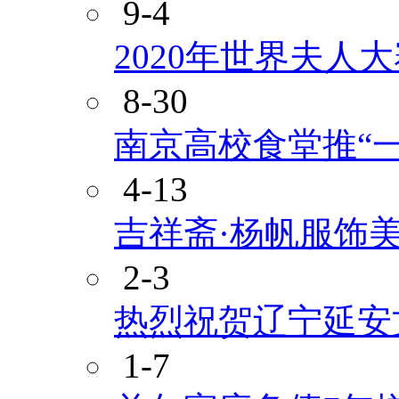
9-4
2020年世界夫人
8-30
南京高校食堂推“
4-13
吉祥斋·杨帆服饰
2-3
热烈祝贺辽宁延安
1-7