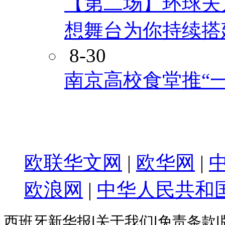
【第二场】环球夫
想舞台为你持续搭
8-30
南京高校食堂推“
首页
西班牙新闻
综合资讯
旅游
美食
生态
汽车
文化
艺术
书
时尚
娱乐
社会
公益
关注
财经
快讯
企业
股市
教育
留学
出
欧联华文网
|
欧华网
|
欧浪网
|
中华人民共和
西班牙新华报|关于我们|免责条款|